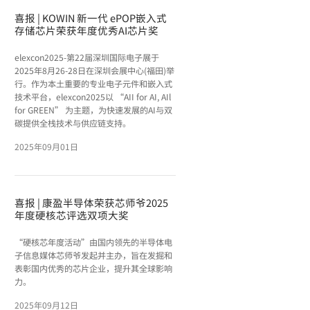
喜报 | KOWIN 新一代 ePOP嵌入式
存储芯片荣获年度优秀AI芯片奖
elexcon2025-第22届深圳国际电子展于
2025年8月26-28日在深圳会展中心(福田)举
行。作为本土重要的专业电子元件和嵌入式
技术平台，elexcon2025以 “AII for AI, AIl
for GREEN” 为主题，为快速发展的AI与双
碳提供全栈技术与供应链支持。
2025年09月01日
喜报 | 康盈半导体荣获芯师爷2025
年度硬核芯评选双项大奖
“硬核芯年度活动”由国内领先的半导体电
子信息媒体芯师爷发起并主办，旨在发掘和
表彰国内优秀的芯片企业，提升其全球影响
力。
2025年09月12日