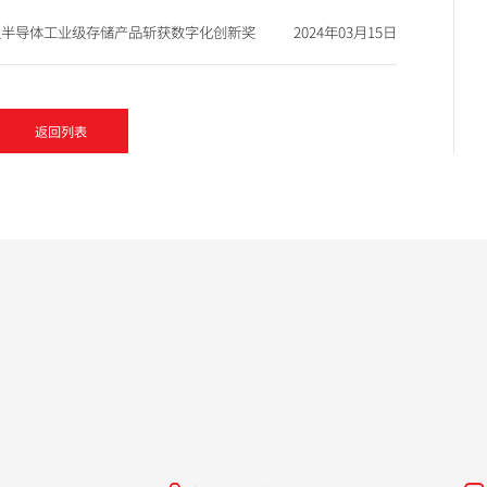
 | 康盈半导体工业级存储产品斩获数字化创新奖
2024年03月15日
返回列表