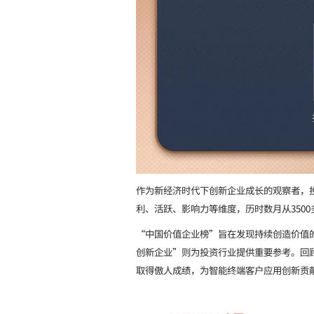
作为新经济时代下创新企业成长的观察者，
利、活跃、影响力等维度，历时数月从350
“中国价值企业榜”旨在发现持续创造价值的中
创新企业”则为投资行业提供重要参考。回顾
取得傲人成绩，为智能终端客户应用创新贡