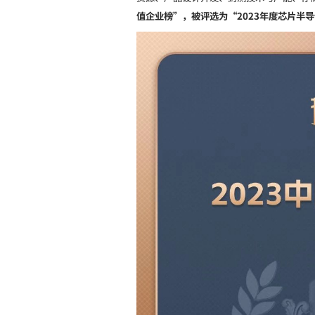
值企业榜”，被评选为“2023年度芯片半