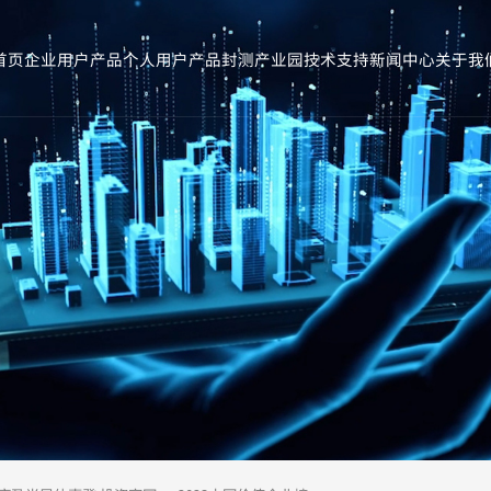
首页
企业用户产品
个人用户产品
封测产业园
技术支持
新闻中心
关于我