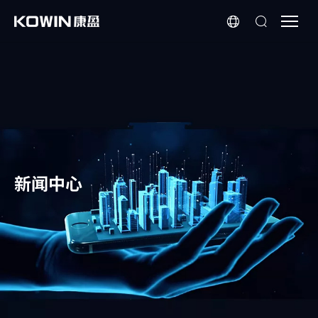
芯
科
普
|
存
储
如
何
赋
新闻中心
能
AI
智
能
后
视
镜？