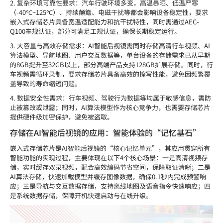
2.
复杂环境可靠性要求：汽车行驶环境多变，高温暴晒、低温严寒
（
-40
℃
~125
℃）、持续颠簸、电磁干扰等都会影响设备稳定性，要求
嵌入式
存储芯片具备宽温适配能力和抗干扰特性，同时需通过
AEC-
Q100
车规认证，
部分可满足工规认证，
确保长期稳定运行。
3.
大容量与高效存储需求：
AI
智能后视镜需同时存储高清行车视频、
AI
算法模型、导航地图、用户交互数据等，单台设备的存储需求已从早期
的
8GB
提升至
32GB
以上，部分高端产品支持
128GB
扩展存储。同时，行
车视频需循环录制，要求存储芯片具备高效的擦写性能，避免因频繁覆
盖导致的寿命缩短问题。
4.
数据安全性需求：行车视频、驾驶行为数据等均属于敏感信息，需防
止被篡改或泄露；同时，
AI
算法模型作为核心竞争力，也需要存储芯片
提供硬件级加密保护，避免被盗取。
存储在AI智能后视镜的应用：智能体验的“记忆基石”
嵌入式存储
芯片
是
AI
智能后视镜的
“核心记忆单元”，
其应用贯穿所有
智能功能的实现过程，主要体现在以下
4个核心场景：
一是高清视频存
储，实时缓存双录视频，配合高效编码节省空间，保障取证清晰；二是
AI算法存储，快速加载模型并缓存图像数据，确保0.1秒内完成预警响
应；三是导航与交互数据存储，支持离线地图及语音指令快速响应；四
是系统数据存储，保障开机快速启动与在线升级。