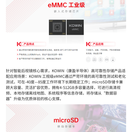
针对智能后视镜核心需求，
KOWIN（康盈半导体）高可靠性存储
产品
适
配应用场景：
KOWIN 工规级
eMMC通过严苛环境的高可靠性测试和老化
测试，可在-40度—85度工作环境下长期稳定工作；
microSD
存储卡
兼
顾
大容量
、灵活扩容优势，
拥有
4-512GB多容量选择，可进行高清视
频、
本地存储离线地图、系统程序
等信息存储，
将存储从
“数据容
器”升级为
优质
体验的核心支撑
。