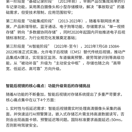
第一阶段是
“基础记录阶段”（2013年前），早期产品仅集成简单的行
车记录功能，采用黑白摄像头和小型存储模块，解决“事故取证”的基
础需求，但受技术限制，应用范围较窄；
第二阶段是
“功能集成阶段”（2013-2023年），随着车联网技术发
展，产品新增导航、蓝牙通话、电子狗
等功能，存储需求从“单一视频
存储”转向“多数据协同存储”，同时2020年起国内开始推进电子后视
镜标准制定，为行业规范化发展奠定基础；
第三阶段是
“AI智能阶段”（2023年-至今），2023年7月GB 15084-
2022标准正式实施，允许电子后视镜（CMS）替代传统后视镜，推动产
品集成AI算法，实现盲区监测、车道偏离预警、疲劳驾驶识别等高级功
能，从“被动补盲”升级为“主动安全中枢”，存储也随之向“高带
宽、低延迟、高可靠”方向升级。
智能后视镜的核心痛点：功能升级背后的存储挑战
随着
AI
功能的不断叠加，智能后视镜对存储系统提出了多重严苛要求，
核心痛点集中在以下
4
个方面：
1.
实时性与低延迟需求：智能后视镜需实时处理高清摄像头采集的画
面，并快速运行
AI
预警算法，
嵌入式
存储芯片需支持高速数据读写，否
则会出现画面卡顿、预警延迟等问题。国际标准要求画面延迟
≤
50ms
，
否则
影响驾驶安全。