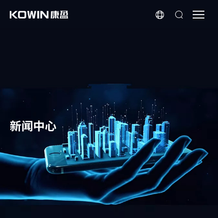
芯
科
普
|
一
文
了
解
嵌
新闻中心
入
式
存
储
在
WiFi6
路