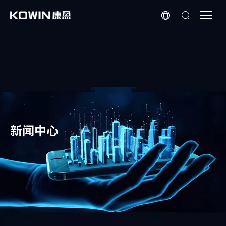
芯
科
普
|
嵌
入
式
存
储
新闻中心
芯
片
Nand
Flash
的
常
见