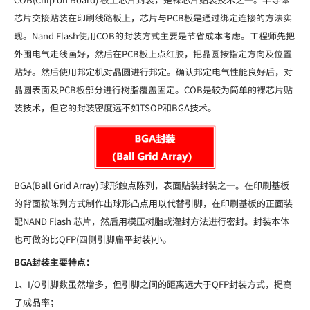
芯片交接贴装在印刷线路板上，芯片与PCB板是通过绑定连接的方法实
现。Nand Flash使用COB的封装方式主要是节省成本考虑。工程师先把
外围电气走线画好，然后在PCB板上点红胶，把晶圆按指定方向及位置
贴好。然后使用邦定机对晶圆进行邦定。确认邦定电气性能良好后，对
晶圆表面及PCB板部分进行树脂覆盖固定。COB是较为简单的裸芯片贴
装技术，但它的封装密度远不如TSOP和BGA技术。
BGA(Ball Grid Array) 球形触点陈列，表面贴装封装之一。在印刷基板
的背面按陈列方式制作出球形凸点用以代替引脚，在印刷基板的正面装
配NAND Flash 芯片，然后用模压树脂或灌封方法进行密封。封装本体
也可做的比QFP(四侧引脚扁平封装)小。
BGA封装主要特点：
1、I/O引脚数虽然增多，但引脚之间的距离远大于QFP封装方式，提高
了成品率；