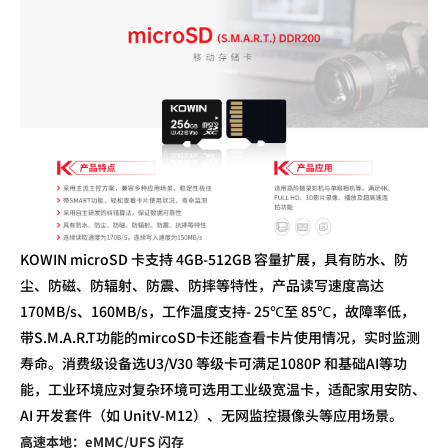
KOWIN
microSD
卡支持
4
GB-
512G
B
容量扩展，
具有防水、防
尘、防磁、防辐射、防震、防摔等特性，
产品读写速度
高
达
1
7
0MB/s
、
160
MB/s
，
工作温度
支持
- 25
℃至
85
℃，故障率低，
带
S.M.A.R.T
功能的
mircoSD
卡
还能
查看卡片使用情况，
实时监测
寿命。消费级设备选
U3/V30
等级卡
可
满足
1080P
和
基础
AI
等功
能
，工业
环境
应对复杂环境
可选用工业级宽温卡
，适配家用安防
、
AI
开发套件（如
UnitV-M12
）、
无网监控摄像头
等应用场景
。
高速本地：
eMMC/UFS
闪存