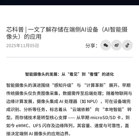
（AI
智
能
芯科普 | 一文了解存储在端侧AI设备（AI智能摄
摄
像头）的应用
像
分享：
2025年11月05日
头）
的
应
用
智能摄像头的发展：从“看见”到“看懂”的进化
智能摄像头的演进围绕
“感知升级” 与 “计算革新” 展开。早期
传统摄像头仅负责图像采集，数据需传至后端处理；随着物联网与
边缘计算发展，摄像头集成
AI
处理器（如
NPU
），可在设备端完
成识别、分析等任务，标志着从 “云端依赖” 向 “本地智能” 转
型。而存储技术是转型核心支撑 —— 从早期
microSD/SD
卡，到
如今
eMMC
、
UFS
闪存及边缘阵列，其容量、速度与可靠性，直
接决定端侧
AI
摄像头的应用边界。