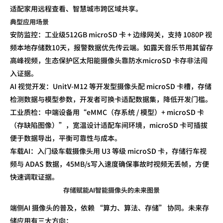
适配家用远程查看、智慧城市跨区域共享。
典型应用场景
安防监控：工业级
512G
B microSD
卡
+
边缘网关，支持
1080P
视
频本地存储
数
10
天
，报警数据优先传云端。如露天音乐节用其留存
高峰视频，生态保护区太阳能摄像头靠防水
microSD
卡存非法闯
入证据。
AI
视觉开发：
UnitV-M12
等开发型摄像头配
microSD
卡槽，存储
检测数据与模型参数，开发者可换卡适配数据集，降低开发门槛。
工业质检：中端设备用
“
eMMC
（存系统
/
模型）
+ microSD
卡
（存缺陷图像）”，宽温设计适配车间环境，
microSD
卡可插拔
便于数据导出，平衡可靠性与成本。
车载
AI
：入门级车载摄像头用
U3
等级
microSD
卡，存储行车视
频与
ADAS
数据，
45MB/s
写入速度确保事故时视频无丢帧，方便
快速调取证据。
存储赋能AI智能摄像头的未来图景
端侧AI 摄像头的普及，依赖 “算力、算法、存储” 协同。未来存
储应用有三大方向：