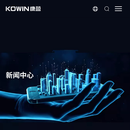
芯
科
普
|
一
文
了
解
存
新闻中心
储
在
端
侧
AI
设
备