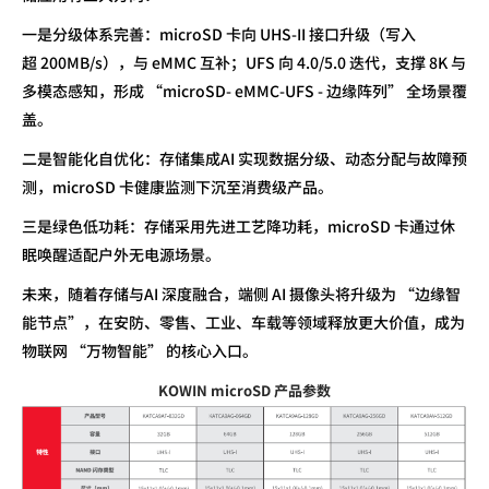
一是分级体系完善：
microSD
卡向
UHS-II
接口升级（写入
超
200MB/s
），与
eMMC
互补；
UFS
向
4.0/5.0
迭代，支撑
8K
与
多模态感知，形成 “
microSD- eMMC-UFS -
边缘阵列” 全场景覆
盖。
二是智能化自优化：存储集成
AI
实现数据分级、动态分配与故障预
测，
microSD
卡健康监测下沉至消费级产品。
三是绿色低功耗：存储采用先进工艺降功耗，
microSD
卡通过休
眠唤醒适配户外无电源场景。
未来，随着存储与
AI
深度融合，端侧
AI
摄像头将升级为 “边缘智
能节点”，在安防、零售、工业、车载等领域释放更大价值，成为
物联网 “万物智能” 的核心入口。
KOWIN microSD 产品参数