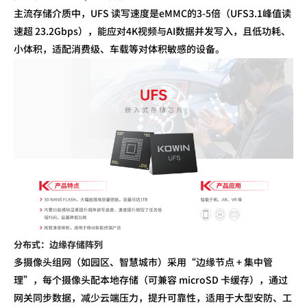
主流存储介质中，
UFS
读写速度是
eMMC
的
3-5
倍（
UFS3.1
峰值读
速超
23.2Gbps
），能应对
4K
视频与
AI
数据并发写入，且低功耗、
小体积，适配消费级、车载等对体积敏感的设备。
分布式：边缘存储阵列
多摄像头组网（如园区、智慧城市）采用
“边缘节点
+
集中管
理”，每个摄像头配本地存储（可兼容
microSD
卡缓存），通过
网关同步数据，减少云端压力，提升可靠性，适用于大型安防、工