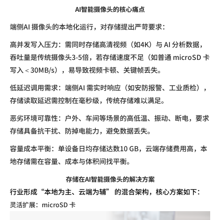
AI智能摄像头的核心痛点
端侧
AI
摄像头的本地化运行，对存储提出严苛要求：
高并发写入压力：需同时存储高清视频（如
4K
）与
AI
分析数据，
吞吐量是传统摄像头
3-5
倍，若存储速度不足（如普通
microSD
卡
写入＜
30MB/s
），易导致视频卡顿、关键帧丢失。
低延迟调用需求：端侧
AI
需实时响应（如安防报警、工业质检），
存储读取延迟需控制在毫秒级，传统存储难以满足。
恶劣环境可靠性：户外、车间等场景的高低温、振动、断电，要求
存储具备抗干扰、防掉电能力，避免数据丢失。
容量成本平衡：单设备日均存储达数
10
GB
，云端存储费用高，本
地存储需在容量、成本与体积间找平衡。
存储在AI智能摄像头的解决方案
行业形成
“本地为主、云端为辅” 的混合架构，核心方案如下：
灵活扩展：
microSD
卡