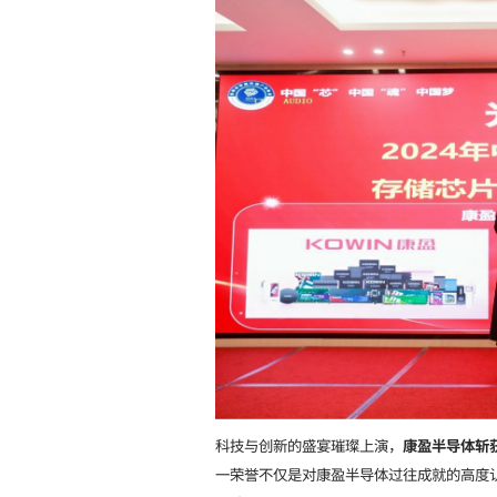
科技与创新的盛宴璀璨上演，
康盈半导体斩获
一荣誉不仅是对康盈半导体过往成就的高度