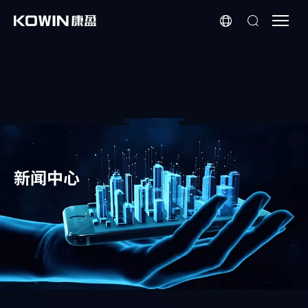
芯
科
普
|
存
储
芯
片
在
新闻中心
AI
学
习
机
行
业
的