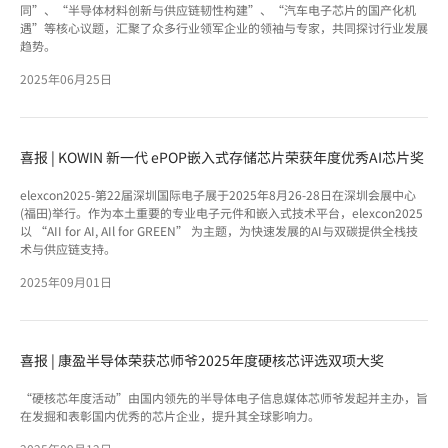
同”、“半导体材料创新与供应链韧性构建”、“汽车电子芯片的国产化机
遇”等核心议题，汇聚了众多行业领军企业的领袖与专家，共同探讨行业发展
趋势。
2025年06月25日
喜报 | KOWIN 新一代 ePOP嵌入式存储芯片荣获年度优秀AI芯片奖
elexcon2025-第22届深圳国际电子展于2025年8月26-28日在深圳会展中心
(福田)举行。作为本土重要的专业电子元件和嵌入式技术平台，elexcon2025
以 “AII for AI, AIl for GREEN” 为主题，为快速发展的AI与双碳提供全栈技
术与供应链支持。
2025年09月01日
喜报 | 康盈半导体荣获芯师爷2025年度硬核芯评选双项大奖
“硬核芯年度活动”由国内领先的半导体电子信息媒体芯师爷发起并主办，旨
在发掘和表彰国内优秀的芯片企业，提升其全球影响力。