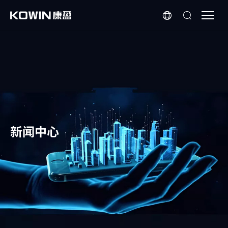
芯
科
普
|
一
文
了
解
存
新闻中心
储
芯
片
在
工
业
控