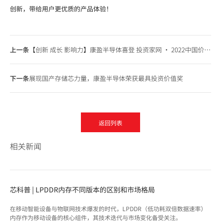
创新，带给用户更优质的产品体验！
上一条
【创新 成长 影响力】康盈半导体喜登 投资家网 · 2022中国价值
企业榜
下一条
展现国产存储芯力量，康盈半导体荣获最具投资价值奖
返回列表
相关新闻
芯科普 | LPDDR内存不同版本的区别和市场格局
在移动智能设备与物联网技术爆发的时代，LPDDR（低功耗双倍数据速率）
内存作为移动设备的核心组件，其技术迭代与市场变化备受关注。