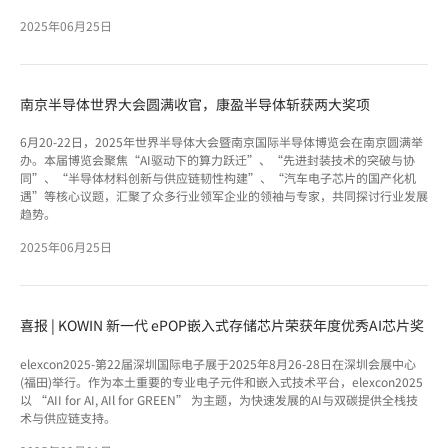
2025年06月25日
南京半导体世界大会圆满收官，康盈半导体斩获两大奖项
6月20-22日，2025年世界半导体大会暨南京国际半导体博览会在南京圆满举
办。本届博览会聚焦“AI驱动下的算力跃迁”、“先进封装技术的突破与协
同”、“半导体材料创新与供应链韧性构建”、“汽车电子芯片的国产化机
遇”等核心议题，汇聚了众多行业领军企业的领袖与专家，共同探讨行业发展
趋势。
2025年06月25日
喜报 | KOWIN 新一代 ePOP嵌入式存储芯片荣获年度优秀AI芯片奖
elexcon2025-第22届深圳国际电子展于2025年8月26-28日在深圳会展中心
(福田)举行。作为本土重要的专业电子元件和嵌入式技术平台，elexcon2025
以 “AII for AI, AIl for GREEN” 为主题，为快速发展的AI与双碳提供全栈技
术与供应链支持。