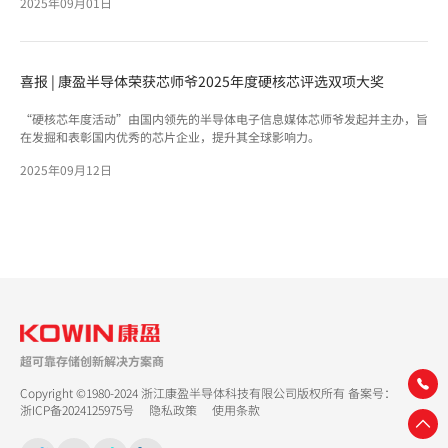
2025年09月01日
喜报 | 康盈半导体荣获芯师爷2025年度硬核芯评选双项大奖
“硬核芯年度活动”由国内领先的半导体电子信息媒体芯师爷发起并主办，旨
在发掘和表彰国内优秀的芯片企业，提升其全球影响力。
2025年09月12日
超可靠存储创新解决方案商
Copyright ©1980-2024 浙江康盈半导体科技有限公司版权所有 备案号：
浙ICP备2024125975号
隐私政策
使用条款