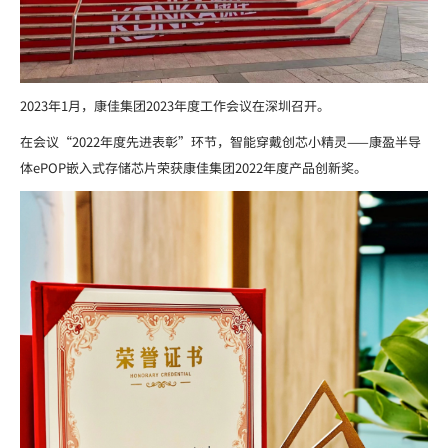
2023年1月，康佳集团2023年度工作会议在深圳召开。
在会议“2022年度先进表彰”环节，智能穿戴创芯小精灵——康盈半导
体ePOP嵌入式存储芯片荣获康佳集团2022年度产品创新奖。