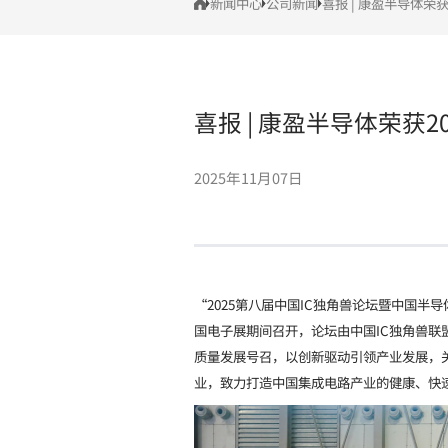
新闻中心
公司新闻
喜报 | 康盈半导体荣
独
角
兽
联
喜报 | 康盈半导体荣获
盟
评
2025年11月07日
选
双
项
大
奖
“2025第八届中国IC独角兽论坛暨中国半导
国电子展期间召开，论坛由中国IC独角兽
质量发展号召，以创新驱动引领产业发展，
业，致力打造中国集成电路产业的健康、快