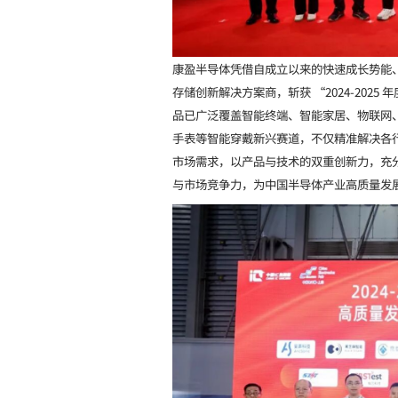
康盈半导体凭借自成立以来的快速成长势能
存储创新解决方案商，斩获 “2024-2025
品已广泛覆盖智能终端、智能家居、物联网、
手表等智能穿戴新兴赛道，不仅精准解决各
市场需求，以产品与技术的双重创新力，充分印
与市场竞争力，为中国半导体产业高质量发