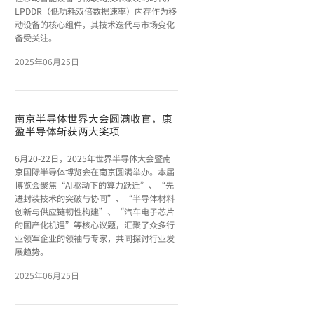
LPDDR（低功耗双倍数据速率）内存作为移
动设备的核心组件，其技术迭代与市场变化
备受关注。
2025年06月25日
南京半导体世界大会圆满收官，康
盈半导体斩获两大奖项
6月20-22日，2025年世界半导体大会暨南
京国际半导体博览会在南京圆满举办。本届
博览会聚焦“AI驱动下的算力跃迁”、“先
进封装技术的突破与协同”、“半导体材料
创新与供应链韧性构建”、“汽车电子芯片
的国产化机遇”等核心议题，汇聚了众多行
业领军企业的领袖与专家，共同探讨行业发
展趋势。
2025年06月25日