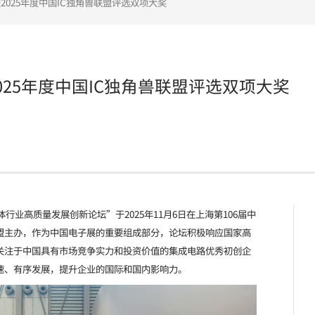
获2025年度中国IC独角兽联盟评选双项大奖
2025年度中国IC独角兽联盟评选双项大奖
体行业高质量发展创新论坛”于2025年11月6日在上海第106届中
联盟主办，作为中国电子展的重要组成部分，论坛积极响应国家高
关注于中国具有市场竞争实力和投资价值的集成电路优秀初创企
速、有序发展，提升企业的国际和国内影响力。