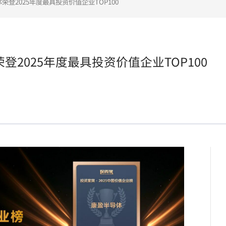
登2025年度最具投资价值企业TOP100
2025年度最具投资价值企业TOP100