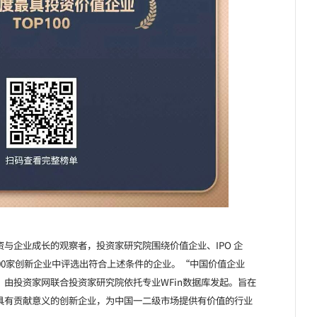
与企业成长的观察者，投资家研究院围绕价值企业、IPO 企
00家创新企业中评选出符合上述条件的企业。“中国价值企业
由投资家网联合投资家研究院依托专业WFin数据库发起。旨在
具有贡献意义的创新企业，为中国一二级市场提供有价值的行业