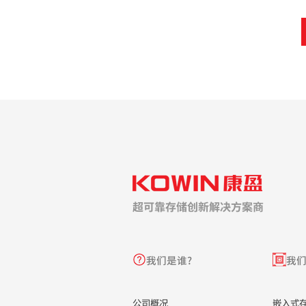
超可靠存储创新解决方案商
我们是谁?
我们
公司概况
嵌入式