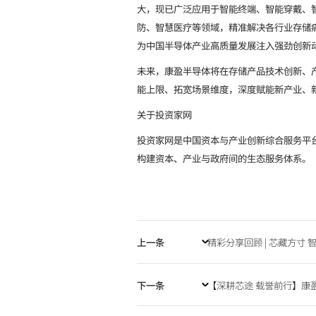
大，现已广泛应用于智能终端、智能穿戴、
防、智慧医疗等领域，精准解决各行业存储
为中国半导体产业高质量发展注入强劲创新
未来，康盈半导体将在存储产品技术创新、
能上限、拓宽场景维度，深度赋能新产业、
关于投资家网
投资家网是中国资本与产业创新综合服务平台，
构建资本、产业与政府间的生态服务体系。
上一条
精彩分享回顾 | 芯藏方寸 智
下一条
【深耕芯途 载誉前行】康