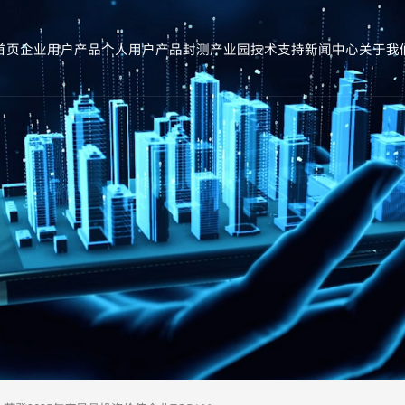
首页
企业用户产品
个人用户产品
封测产业园
技术支持
新闻中心
关于我