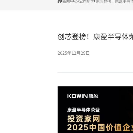
新闻中心
公司新闻
创芯登榜！康盈半导体荣
投
资
价
值
创芯登榜！康盈半导体荣登
企
业
2025年12月29日
TOP100