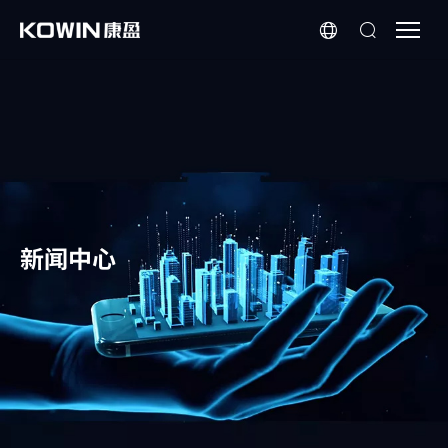
百
度
与
KOWIN（康
盈）
达
成
战
略
新闻中心
合
作