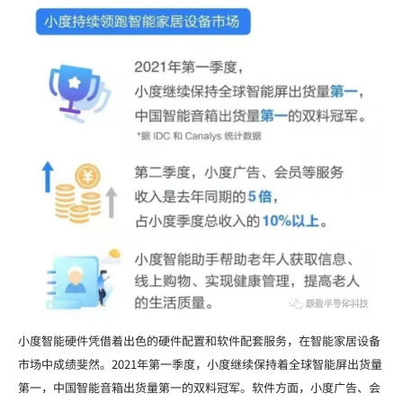
小度智能硬件凭借着出色的硬件配置和软件配套服务，在智能家居设备
市场中成绩斐然。2021年第一季度，小度继续保持着全球智能屏出货量
第一，中国智能音箱出货量第一的双料冠军。软件方面，小度广告、会