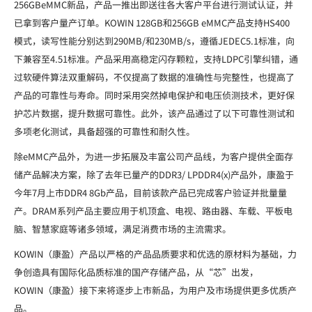
256GBeMMC新品，产品一推出即送往各大客户平台进行测试认证，并
已拿到客户量产订单。KOWIN 128GB和256GB eMMC产品支持HS400
模式，读写性能分别达到290MB/和230MB/s，遵循JEDEC5.1标准，向
下兼容至4.51标准。产品采用高稳定闪存颗粒，支持LDPC引擎纠错，通
过软硬件算法双重解码，不仅提高了数据的准确性与完整性，也提高了
产品的可靠性与寿命。同时采用突然掉电保护和电压侦测技术，更好保
护芯片数据，提升数据可靠性。此外，该产品通过了以下可靠性测试和
多项老化测试，具备超强的可靠性和耐久性。
除eMMC产品外，为进一步拓展及丰富公司产品线，为客户提供全面存
储产品解决方案，除了去年已量产的DDR3/ LPDDR4(x)产品外，康盈于
今年7月上市DDR4 8Gb产品，目前该款产品已完成客户验证并批量量
产。DRAM系列产品主要应用于机顶盒、电视、路由器、车载、平板电
脑、智慧家庭等诸多领域，满足消费市场的主流需求。
KOWIN（康盈）产品以严格的产品品质要求和优选的原材料为基础，力
争创造具有国际化品质标准的国产存储产品，从“芯”出发，
KOWIN（康盈）接下来将逐步上市新品，为用户及市场提供更多优质产
品。