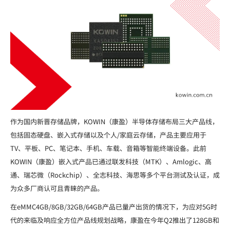
作为国内新晋存储品牌，KOWIN（康盈）半导体存储布局三大产品线，
包括固态硬盘、嵌入式存储以及个人/家庭云存储，产品主要应用于
TV、平板、PC、笔记本、手机、车载、音箱等智能终端设备。此前
KOWIN（康盈）嵌入式产品已通过联发科技（MTK）、Amlogic、高
通、瑞芯微（Rockchip）、全志科技、海思等多个平台测试及认证，成
为众多厂商认可且青睐的产品。
在eMMC4GB/8GB/32GB/64GB产品已量产出货的情况下，为应对5G时
代的来临及响应全方位产品线规划战略，康盈在今年Q2推出了128GB和